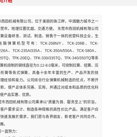
司介绍
市西田机械有限公司，位于美丽的珠江畔，中国魅力城市之一
莞市，地理位置优越，交通方便。 东莞市西田机械有限公司
弹簧设备研发、测试、制造、销售于一体的民营科技企业，生
脑弹簧机型号有：TCK-208N/Y、TCK-208B、TCK-
/226A、TCK-235A/335A、TCK-350A/550A、TCK-580A、
320TQ、TFK-20EQ、TFK-330/335TQ、TFK-340/350TQ等系
簧机绕制的钢线直径为0.12-8.0毫米，可绕制拉簧、扭簧、压
异形簧等各式弹簧，具备十余年丰富的生产、产品开发的技
管理经验和能力。公司综合行业弹簧机械制造的优点，不断开
创新，使产品体系完善、实用，并通过对成本和品质的优化科
使产品实惠、优质。
市西田机械有限公司秉承以“质量为首、服务至上”的宗旨，
据客户要求设计、制造各种规格的高性价比产品，满足客户应
场快速发展的需求，我们愿与各界朋友、新老客户共同合作，
展。
一直努力：