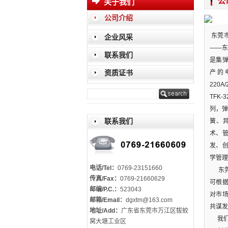
公
关于我们
公司介绍
东莞
企业风采
——东
联系我们
是集
资质证书
产的电
220A
TFK-
列，弹
联系我们
簧、
术、
发、
学管理
电话/Tel：
0769-23151660
东莞
传真/Fax：
0769-21660629
可根
邮编/P.C.：
523043
对市
邮箱/Email：
dgxtm@163.com
共谋发
地址/Add：
广东省东莞市万江区拔蛟
我们
窝大塘工业区