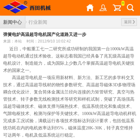
0
新闻中心
行业新闻
返回
弹簧电炉高温超导电机国产化道路又进一步
来源：本站
时间：2012/9/10 10:02:42
近日，中船重工七一二研究所成功研制的我国第一台1000kW高温
超导电动机通过技术验收。这标志着我国已经具备了兆瓦级高温超导
电机设计、制造能力，成为国际上少数几个掌握高温超导电机关键技
术的国家之一。
高温超导电机是一项应用新材料、新方法、新工艺的多学科交叉
技术，通过高温超导线材的物性参数研究、高温超导磁体3D多物理场
耦合优化设计、复合筒体金属法兰径向连接的力矩管研究、真空与热
管技术、转子参数无线检测技术等研究和样机试制，突破了高场强高
温超导磁体技术、磁体支撑与隔热技术、低温系统优化和集成技术、
气隙电枢技术、检测与保护等关键技术。1000kW高温超导电动机样机
完成多工况试验，满载运行各项技术指标达到设计要求，包括低温系
统功耗在内的电机效率达到95%，磁体温度28K-30K，转子真空维持
可达两年，电机及低温系统运行稳定。