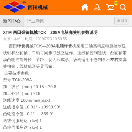
0
新闻中心
行业新闻
返回
XTM 西田弹簧机械TCK—208A电脑弹簧机参数说明
来源：本站
时间：2019/7/23 10:50:55
西田
弹簧机械
TCK—
208A
电脑弹簧机
采用二轴高精度电脑控制送
线轴和凸轮轴，二轴可同步或独立运作。送线轴控制送线，凸轮轴带
动凸轮控制外径、节距、切刀和成形。该机适用于卷制各种
左右旋弹
簧
扭簧，线材成形等
异形簧
。
主要技术参数
型号 TCK-208A
加工线径（mm) ?0.15～?0.8
加工外径（mm) ?18
送线速度 100m/min(max)
送线指令值 ±0.01°～±9999.99°
凸轮指令值 ±0.1°～±359.9°
送线伺服马达（kw) 1
凸轮伺服马达（kw) 1